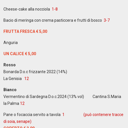
Cheese-cake alla nocciola
1-8
Bacio di meringa con crema pasticcera e frutti di bosco
3-7
FRUTTA FRESCA € 5,00
Anguria
UN CALICE
€ 5,00
Rosso
Bonarda D.o.c frizzante 2022 (14%)
La Genisia
12
Bianco
Vermentino di Sardegna D.o.c.2024 (13% vol) Cantina S.Maria
la Palma
12
Pane o focaccia servito a tavola
1 (può contenere tracce
di soia, senape)