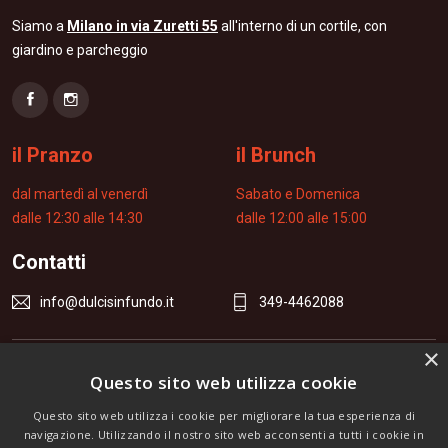
Siamo a
Milano in via Zuretti 55
all'interno di un cortile, con
giardino e parcheggio
il Pranzo
il Brunch
dal martedì al venerdì
Sabato e Domenica
dalle 12:30 alle 14:30
dalle 12:00 alle 15:00
Contatti
info@dulcisinfundo.it
349-4462088
×
Rimani sempre aggiornato sulle ultime novità
Questo sito web utilizza cookie
con la nostra newsletter
Questo sito web utilizza i cookie per migliorare la tua esperienza di
navigazione. Utilizzando il nostro sito web acconsenti a tutti i cookie in
ISCRIVITI